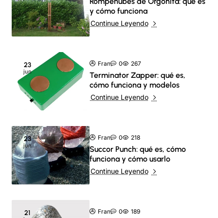
Rompenubes de Orgonita: qué es
y cómo funciona
Continue Leyendo
Fran
0
267
23
jun
Terminator Zapper: qué es,
cómo funciona y modelos
Continue Leyendo
Fran
0
218
23
jun
Succor Punch: qué es, cómo
funciona y cómo usarlo
Continue Leyendo
Fran
0
189
21