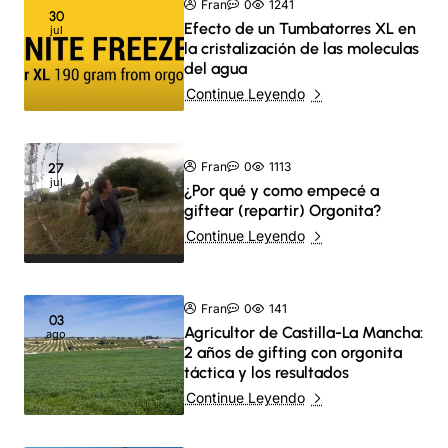
Fran
0
1241
30
Efecto de un Tumbatorres XL en
jul
la cristalización de las moleculas
del agua
Continue Leyendo
Fran
0
1113
27
jul
¿Por qué y como empecé a
giftear (repartir) Orgonita?
Continue Leyendo
Fran
0
141
03
Agricultor de Castilla-La Mancha:
ago
2 años de gifting con orgonita
táctica y los resultados
Continue Leyendo