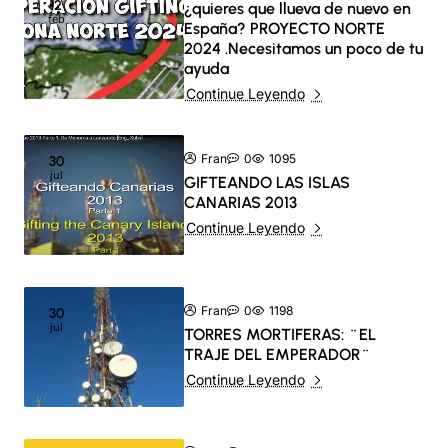
12
¿quieres que llueva de nuevo en
feb
España? PROYECTO NORTE
2024 .Necesitamos un poco de tu
ayuda
Continue Leyendo
Fran
0
1095
30
jul
GIFTEANDO LAS ISLAS
CANARIAS 2013
Continue Leyendo
Fran
0
1198
30
jul
TORRES MORTIFERAS: ¨EL
TRAJE DEL EMPERADOR¨
Continue Leyendo