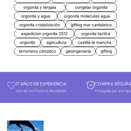
orgonita y terapia
congelar orgonita
orgonita y agua
orgonita moleculas agua
orgonita cristalización
gifting mar cantabrico
expedicion orgonita 2012
orgonita tactica
orgonita
agricultura
castilla la mancha
terrorismo climatico
geoingenieria
gifting
17 AÑOS DE EXPERIENCIA
COMPRA SEGUR
Uno de los Pioneros Mundiales
Protegido por encript