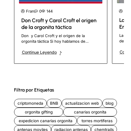
Fra
Fran
0
144
La O
Don Croft y Carol Croft el origen
Ensa
de la orgonita táctica
Sinté
La Org
Don y Carol Croft y el origen de la
de Nanot
orgonita táctica Si hoy hablamos de
public
Tumbatorres, HHG, Rompenubes, Tubos
Conti
Continue Leyendo
M.B., 
de Tierra, Tapones de Tierra y gifting..
Filtra por Etiquetas
criptomoneda
BNB
actualizacion web
blog
orgonita gifting
canarias orgonita
expedicion canarias orgonita
torres mortiferas
antenas moviles
radiacion antenas
chemtrails