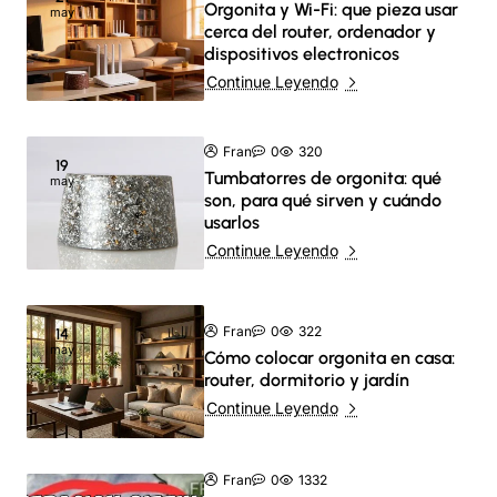
Orgonita y Wi-Fi: que pieza usar
may
cerca del router, ordenador y
dispositivos electronicos
Continue Leyendo
Fran
0
320
19
Tumbatorres de orgonita: qué
may
son, para qué sirven y cuándo
usarlos
Continue Leyendo
Fran
0
322
14
may
Cómo colocar orgonita en casa:
router, dormitorio y jardín
Continue Leyendo
Fran
0
1332