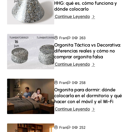
jun
HHG: qué es, cómo funciona y
dónde colocarlo
Continue Leyendo
Fran
0
263
16
Orgonita Táctica vs Decorativa:
jun
diferencias reales y cómo no
comprar orgonita falsa
Continue Leyendo
Fran
0
258
27
Orgonita para dormir: dónde
may
colocarla en el dormitorio y qué
hacer con el móvil y el Wi-Fi
Continue Leyendo
Fran
0
252
21