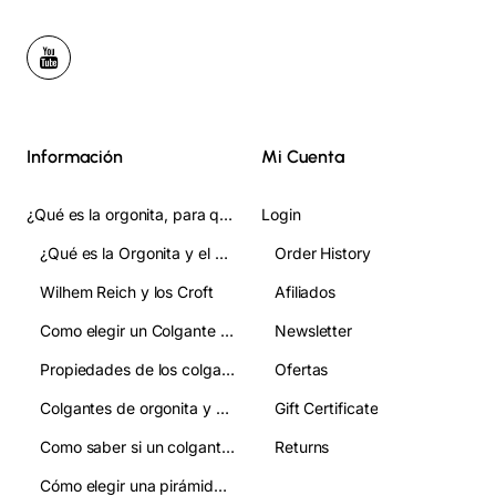
Información
Mi Cuenta
¿Qué es la orgonita, para qué sirve y cómo se usa? Guia Completa
Login
¿Qué es la Orgonita y el Orgon?
Order History
Wilhem Reich y los Croft
Afiliados
Como elegir un Colgante de Orgonita:guia clara para acertar en tu eleccion
Newsletter
Propiedades de los colgantes de orgonita
Ofertas
Colgantes de orgonita y chakras: qué relación tienen
Gift Certificate
Como saber si un colgante de orgonita es autentico y evitar imitaciones
Returns
Cómo elegir una pirámide de orgonita:guía práctica y clara