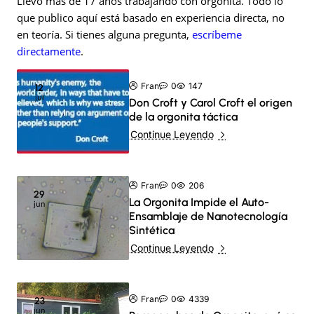
Llevo más de 17 años trabajando con orgonita. Todo lo
que publico aquí está basado en experiencia directa, no
en teoría. Si tienes alguna pregunta,
escríbeme
directamente
.
Fran
0
147
12
jul
Don Croft y Carol Croft el origen
de la orgonita táctica
Continue Leyendo
Fran
0
206
29
La Orgonita Impide el Auto-
jun
Ensamblaje de Nanotecnología
Sintética
Continue Leyendo
Fran
0
4339
23
jun