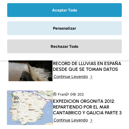
Fran
0
71
Aceptar Todo
01
mar
Expedicion Orgonita: Gifteando
Islas Canarias 2013 parte 2
Personalizar
Continue Leyendo
Rechazar Todo
0
223
06
LLUEVE, LLUEVE Y LLUEVE
may
RECORD DE LLUVIAS EN ESPAÑA
DESDE QUE SE TOMAN DATOS
Continue Leyendo
Fran
0
202
20
EXPEDICION ORGONITA 2012:
oct
REPARTIENDO POR EL MAR
CANTABRICO Y GALICIA PARTE 3
Continue Leyendo