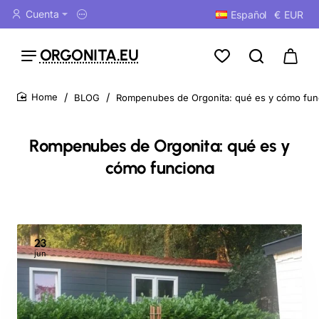
Cuenta
Español
€
EUR
ORGONITA.EU
BLOG
Rompenubes de Orgonita: qué es y cómo fun
home
Rompenubes de Orgonita: qué es y
cómo funciona
23
jun