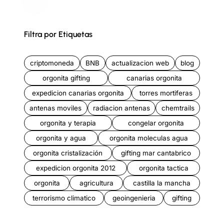
Filtra por Etiquetas
criptomoneda
BNB
actualizacion web
blog
orgonita gifting
canarias orgonita
expedicion canarias orgonita
torres mortiferas
antenas moviles
radiacion antenas
chemtrails
orgonita y terapia
congelar orgonita
orgonita y agua
orgonita moleculas agua
orgonita cristalización
gifting mar cantabrico
expedicion orgonita 2012
orgonita tactica
orgonita
agricultura
castilla la mancha
terrorismo climatico
geoingenieria
gifting