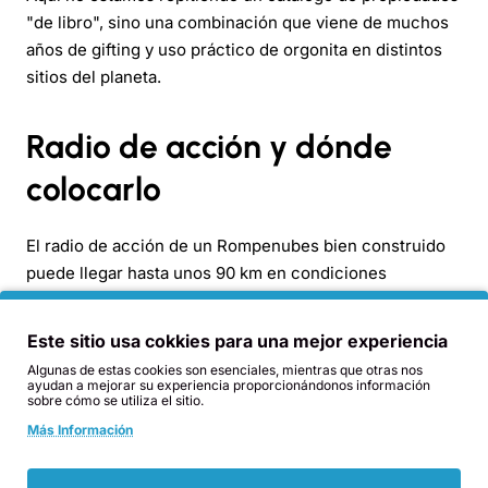
"de libro", sino una combinación que viene de muchos
años de gifting y uso práctico de orgonita en distintos
sitios del planeta.
Radio de acción y dónde
colocarlo
El radio de acción de un Rompenubes bien construido
puede llegar hasta unos 90 km en condiciones
favorables. No significa que haya una "barrera invisible"
a los 90 km, pero s�� que dentro de ese rango es
Este sitio usa cokkies para una mejor experiencia
donde más se nota el efecto, especialmente si lo
Algunas de estas cookies son esenciales, mientras que otras nos
combinas con orgonita táctica como Tumbatorres y
ayudan a mejorar su experiencia proporcionándonos información
sobre cómo se utiliza el sitio.
HHG.
Más Información
Dónde colocarlo: