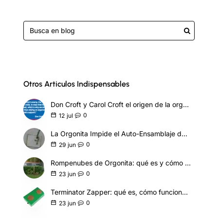
Otros Articulos Indispensables
Don Croft y Carol Croft el origen de la orgonita táctica
0
12
jul
La Orgonita Impide el Auto-Ensamblaje de Nanotecnología Sintética
0
29
jun
Rompenubes de Orgonita: qué es y cómo funciona
0
23
jun
Terminator Zapper: qué es, cómo funciona y modelos
0
23
jun