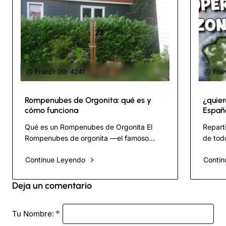
23
jun
Fran
0
4241
Fra
Rompenubes de Orgonita: qué es y
¿quier
cómo funciona
Españ
.Nece
Qué es un Rompenubes de Orgonita El
Repart
Rompenubes de orgonita —el famoso
de todo
Cloudbuster de Don y Carol Croft— es
ocurra
Continue Leyendo
Contin
probablemente el dispositivo más llamati..
person
Deja un comentario
Tu Nombre: