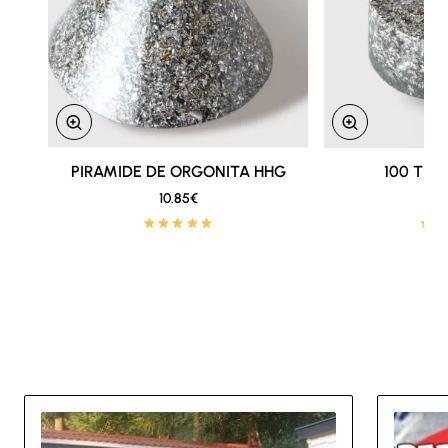
PIRAMIDE DE ORGONITA HHG
Nuevo
100 TU
10.85€
28
🔥 Lo mas vendido
Other Must Reads