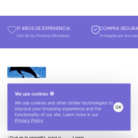
17 AÑOS DE EXPERIENCIA
COMPRA SEGUR
Uno de los Pioneros Mundiales
Protegido por encript
We use cookies 🍪
We use cookies and other similar technologies to
OK
improve your browsing experience and the
functionality of our site. Learn more in our
Privacy Policy
.
Información
Mi Cuenta
¿Qué es la orgonita, para qué sirve y cómo se usa? Guia Completa
Login