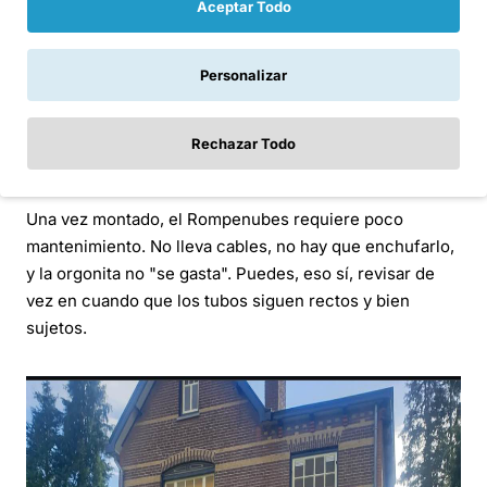
Aceptar Todo
Idealmente en exterior, en tierra o sobre una base
muy sólida.
Personalizar
Con la vista lo más despejada posible: jardín,
azotea firme o campo abierto.
Rechazar Todo
En un lugar donde no moleste ni llame demasiado
la atención de quien no quieres que lo toque.
Una vez montado, el Rompenubes requiere poco
mantenimiento. No lleva cables, no hay que enchufarlo,
y la orgonita no "se gasta". Puedes, eso sí, revisar de
vez en cuando que los tubos siguen rectos y bien
sujetos.