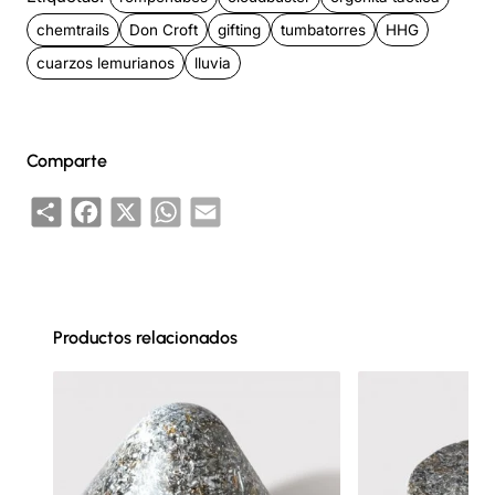
chemtrails
Don Croft
gifting
tumbatorres
HHG
cuarzos lemurianos
lluvia
Comparte
Share
Facebook
X
WhatsApp
Email
Productos relacionados