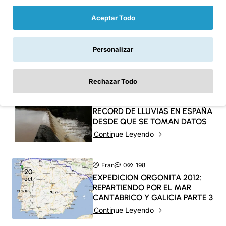
Fran
0
59
Aceptar Todo
01
mar
Expedicion Orgonita: Gifteando
Islas Canarias 2013 parte 2
Personalizar
Continue Leyendo
Rechazar Todo
0
218
06
LLUEVE, LLUEVE Y LLUEVE
may
RECORD DE LLUVIAS EN ESPAÑA
DESDE QUE SE TOMAN DATOS
Continue Leyendo
Fran
0
198
20
EXPEDICION ORGONITA 2012:
oct
REPARTIENDO POR EL MAR
CANTABRICO Y GALICIA PARTE 3
Continue Leyendo