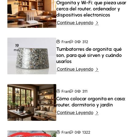
Orgonita y Wi-Fi: que pieza usar
may
cerca del router, ordenador y
dispositivos electronicos
Continue Leyendo
Fran
0
312
19
Tumbatorres de orgonita: qué
may
son, para qué sirven y cuándo
usarlos
Continue Leyendo
Fran
0
311
14
may
Cómo colocar orgonita en casa:
router, dormitorio y jardín
Continue Leyendo
Fran
0
1322