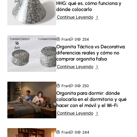
jun
HHG: qué es, cómo funciona y
dónde colocarlo
Continue Leyendo
Fran
0
254
16
Orgonita Táctica vs Decorativa:
jun
diferencias reales y cómo no
comprar orgonita falsa
Continue Leyendo
Fran
0
250
27
Orgonita para dormir: dónde
may
colocarla en el dormitorio y qué
hacer con el móvil y el Wi-Fi
Continue Leyendo
Fran
0
244
21