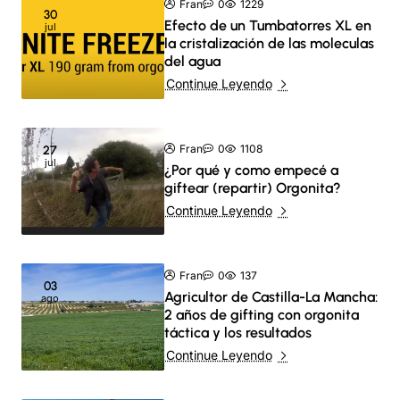
Fran
0
1229
30
Efecto de un Tumbatorres XL en
jul
la cristalización de las moleculas
del agua
Continue Leyendo
Fran
0
1108
27
jul
¿Por qué y como empecé a
giftear (repartir) Orgonita?
Continue Leyendo
Fran
0
137
03
Agricultor de Castilla-La Mancha:
ago
2 años de gifting con orgonita
táctica y los resultados
Continue Leyendo