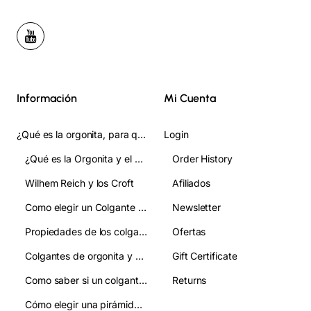
Información
Mi Cuenta
¿Qué es la orgonita, para qué sirve y cómo se usa? Guia Completa
Login
¿Qué es la Orgonita y el Orgon?
Order History
Wilhem Reich y los Croft
Afiliados
Como elegir un Colgante de Orgonita:guia clara para acertar en tu eleccion
Newsletter
Propiedades de los colgantes de orgonita
Ofertas
Colgantes de orgonita y chakras: qué relación tienen
Gift Certificate
Como saber si un colgante de orgonita es autentico y evitar imitaciones
Returns
Cómo elegir una pirámide de orgonita:guía práctica y clara