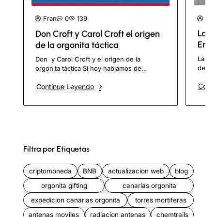
Fra
Fran
0
139
La O
Don Croft y Carol Croft el origen
Ensa
de la orgonita táctica
Sinté
La Org
Don y Carol Croft y el origen de la
de Nanot
orgonita táctica Si hoy hablamos de
public
Tumbatorres, HHG, Rompenubes, Tubos
Conti
Continue Leyendo
M.B., 
de Tierra, Tapones de Tierra y gifting..
Filtra por Etiquetas
criptomoneda
BNB
actualizacion web
blog
orgonita gifting
canarias orgonita
expedicion canarias orgonita
torres mortiferas
antenas moviles
radiacion antenas
chemtrails