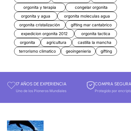
orgonita y terapia
congelar orgonita
orgonita y agua
orgonita moleculas agua
orgonita cristalización
gifting mar cantabrico
expedicion orgonita 2012
orgonita tactica
orgonita
agricultura
castilla la mancha
terrorismo climatico
geoingenieria
gifting
17 AÑOS DE EXPERIENCIA
COMPRA SEGUR
Uno de los Pioneros Mundiales
Protegido por encript