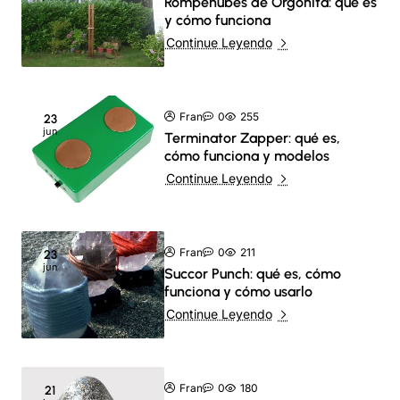
Rompenubes de Orgonita: qué es
y cómo funciona
Continue Leyendo
Fran
0
255
23
jun
Terminator Zapper: qué es,
cómo funciona y modelos
Continue Leyendo
Fran
0
211
23
jun
Succor Punch: qué es, cómo
funciona y cómo usarlo
Continue Leyendo
Fran
0
180
21