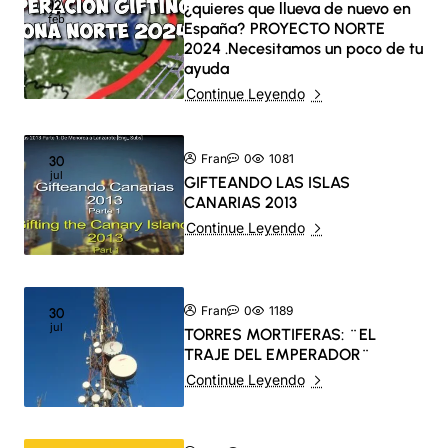
12
¿quieres que llueva de nuevo en
feb
España? PROYECTO NORTE
2024 .Necesitamos un poco de tu
ayuda
Continue Leyendo
Fran
0
1081
30
jul
GIFTEANDO LAS ISLAS
CANARIAS 2013
Continue Leyendo
Fran
0
1189
30
jul
TORRES MORTIFERAS: ¨EL
TRAJE DEL EMPERADOR¨
Continue Leyendo