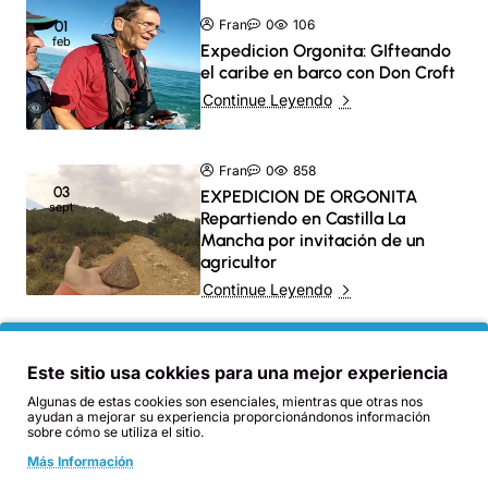
Fran
0
106
01
feb
Expedicion Orgonita: GIfteando
el caribe en barco con Don Croft
Continue Leyendo
Fran
0
858
03
EXPEDICION DE ORGONITA
sept
Repartiendo en Castilla La
Mancha por invitación de un
agricultor
Continue Leyendo
Fran
0
1095
30
Este sitio usa cokkies para una mejor experiencia
jul
ORGONITA TACTICA: MAXIMO
Algunas de estas cookies son esenciales, mientras que otras nos
BENEFICIO A MENOR COSTE
ayudan a mejorar su experiencia proporcionándonos información
sobre cómo se utiliza el sitio.
Continue Leyendo
Más Información