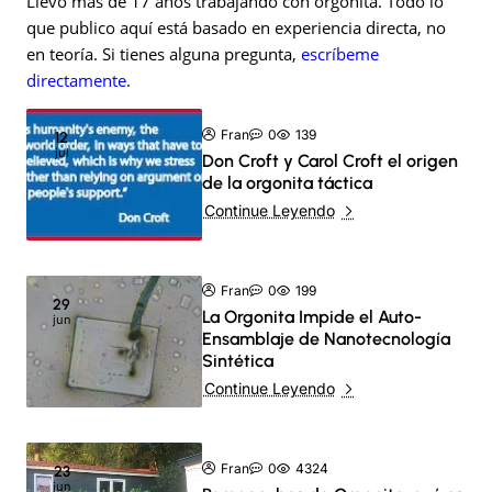
Llevo más de 17 años trabajando con orgonita. Todo lo
que publico aquí está basado en experiencia directa, no
en teoría. Si tienes alguna pregunta,
escríbeme
directamente
.
Fran
0
139
12
jul
Don Croft y Carol Croft el origen
de la orgonita táctica
Continue Leyendo
Fran
0
199
29
La Orgonita Impide el Auto-
jun
Ensamblaje de Nanotecnología
Sintética
Continue Leyendo
Fran
0
4324
23
jun