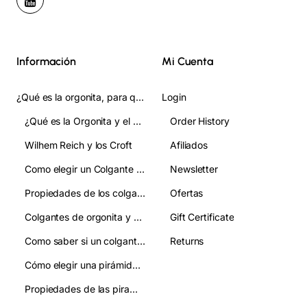
Información
Mi Cuenta
¿Qué es la orgonita, para qué sirve y cómo se usa? Guia Completa
Login
¿Qué es la Orgonita y el Orgon?
Order History
Wilhem Reich y los Croft
Afiliados
Como elegir un Colgante de Orgonita:guia clara para acertar en tu eleccion
Newsletter
Propiedades de los colgantes de orgonita
Ofertas
Colgantes de orgonita y chakras: qué relación tienen
Gift Certificate
Como saber si un colgante de orgonita es autentico y evitar imitaciones
Returns
Cómo elegir una pirámide de orgonita:guía práctica y clara
Propiedades de las piramides de orgonita:como se usan