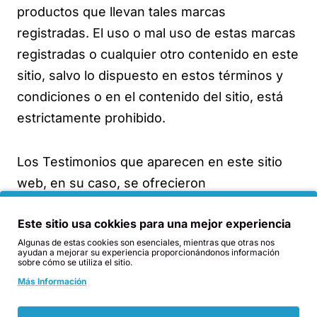
productos que llevan tales marcas
registradas. El uso o mal uso de estas marcas
registradas o cualquier otro contenido en este
sitio, salvo lo dispuesto en estos términos y
condiciones o en el contenido del sitio, está
estrictamente prohibido.
Los Testimonios que aparecen en este sitio
web, en su caso, se ofrecieron
voluntariamente por los propios clientes sin
Este sitio usa cokkies para una mejor experiencia
ninguna oferta ni compensación. Los
Algunas de estas cookies son esenciales, mientras que otras nos
resultados mencionados en los testimonios
ayudan a mejorar su experiencia proporcionándonos información
sobre cómo se utiliza el sitio.
pueden no ser típicos. Donde esta web se
Más Información
refiera a, citas, o enlaces a información de
terceros, Orgonita.eu no los patrocina ni