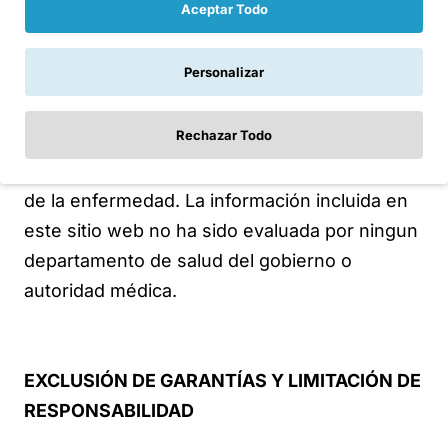
Aceptar Todo
adopta tales declaraciones de terceros, pero
proporciona acceso a ellos sólo para fines
Personalizar
informativos. No ofrecemos productos o
servicios con el propósito de diagnóstico,
Rechazar Todo
prescripción para, el tratamiento de , o para
prevenir, mitigar o curar cualquier condición
de la enfermedad. La información incluida en
este sitio web no ha sido evaluada por ningun
departamento de salud del gobierno o
autoridad médica.
EXCLUSIÓN DE GARANTÍAS Y LIMITACIÓN DE
RESPONSABILIDAD