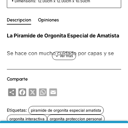
Dimensions:
12.00cm x 12.00cm x 10.50cm
Descripcion
Opiniones
La Piramide de Orgonita Especial de Amatista
Se hace con mucho cuidado por capas y se
pule 3 veces para darle un brillo extraordinario
efecto espejo. Su transparencia, tacto y color
son inigualables.
Comparte
Share
Facebook
X
WhatsApp
Email
Lleva una gran pieza de Cuarzo Amatista
natural en el centro. Una espiral de doble
Etiquetas:
piramide de orgonita especial amatista
hélice en su base recoge y concentra el
orgonita interactiva
orgonita proteccion personal
Orgon y es por donde puedes sentir como
piramide amatista orgonita