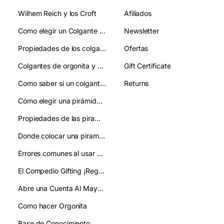
Wilhem Reich y los Croft
Afiliados
Como elegir un Colgante de Orgonita:guia clara para acertar en tu eleccion
Newsletter
Propiedades de los colgantes de orgonita
Ofertas
Colgantes de orgonita y chakras: qué relación tienen
Gift Certificate
Como saber si un colgante de orgonita es autentico y evitar imitaciones
Returns
Cómo elegir una pirámide de orgonita:guía práctica y clara
Propiedades de las piramides de orgonita:como se usan
Donde colocar una piramide de orgonita:mejora tu ambiente y bienestar
Errores comunes al usar pirámides de orgonita y cómo evitarlos
El Compedio Gifting ¡Regala!
Abre una Cuenta Al Mayor/ Gifting
Como hacer Orgonita
Base de Conocimiento