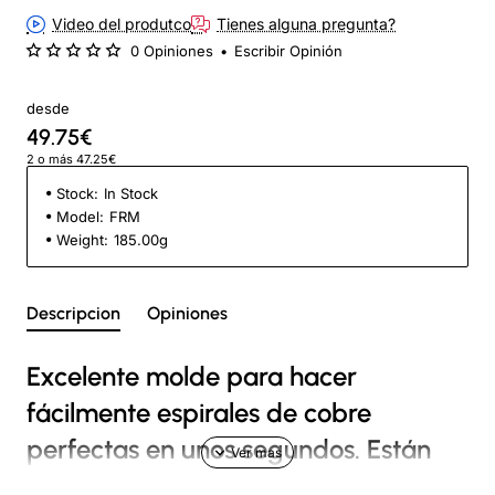
Video del produtco
Tienes alguna pregunta?
0 Opiniones
•
Escribir Opinión
desde
49.75€
2 o más 47.25€
Stock:
In Stock
Model:
FRM
Weight:
185.00g
Descripcion
Opiniones
Excelente molde para hacer
fácilmente espirales de cobre
perfectas en unos segundos. Están
hechos de Acetyl y tienen un