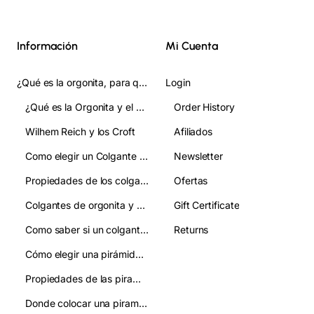
Información
Mi Cuenta
¿Qué es la orgonita, para qué sirve y cómo se usa? Guia Completa
Login
¿Qué es la Orgonita y el Orgon?
Order History
Wilhem Reich y los Croft
Afiliados
Como elegir un Colgante de Orgonita:guia clara para acertar en tu eleccion
Newsletter
Propiedades de los colgantes de orgonita
Ofertas
Colgantes de orgonita y chakras: qué relación tienen
Gift Certificate
Como saber si un colgante de orgonita es autentico y evitar imitaciones
Returns
Cómo elegir una pirámide de orgonita:guía práctica y clara
Propiedades de las piramides de orgonita:como se usan
Donde colocar una piramide de orgonita:mejora tu ambiente y bienestar