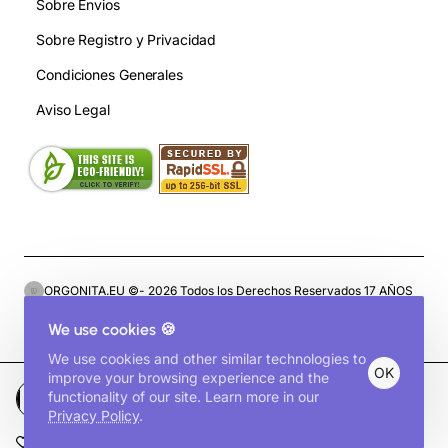
Sobre Envios
Sobre Registro y Privacidad
Condiciones Generales
Aviso Legal
ORGONITA.EU ©- 2026 Todos los Derechos Reservados 17 AÑOS
SIEMPRE POR DELANTE. ¡GRACIAS! ORGONITA EFECTIVA A
We use cookies 🍪
PRECIOS IMBATIBLES
We use cookies and other similar technologies to
OK
improve your browsing experience and the
functionality of our site. Learn more in our
Comprar
Privacy Policy
.
Favoritos
Comparar