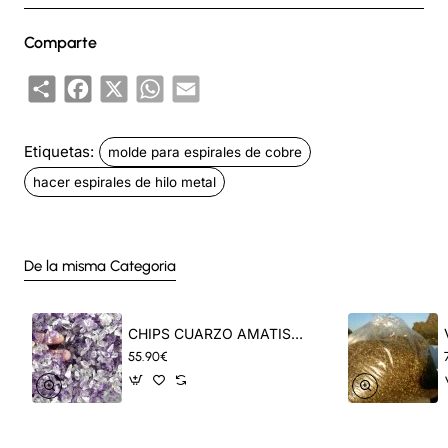
diámetro de 51mm.
Comparte
Share
Facebook
X
WhatsApp
Email
Etiquetas:
molde para espirales de cobre
hacer espirales de hilo metal
De la misma Categoria
CHIPS CUARZO AMATISTA -5KG
55.90€