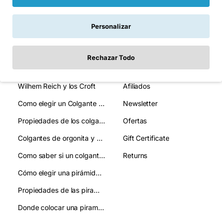
Información
Mi Cuenta
Personalizar
¿Qué es la orgonita, para qué sirve y cómo se usa? Guia Completa
Login
Rechazar Todo
¿Qué es la Orgonita y el Orgon?
Order History
Wilhem Reich y los Croft
Afiliados
Como elegir un Colgante de Orgonita:guia clara para acertar en tu eleccion
Newsletter
Propiedades de los colgantes de orgonita
Ofertas
Colgantes de orgonita y chakras: qué relación tienen
Gift Certificate
Como saber si un colgante de orgonita es autentico y evitar imitaciones
Returns
Cómo elegir una pirámide de orgonita:guía práctica y clara
Propiedades de las piramides de orgonita:como se usan
Donde colocar una piramide de orgonita:mejora tu ambiente y bienestar