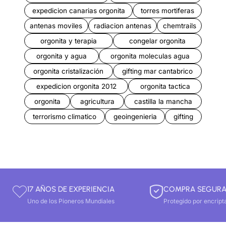
expedicion canarias orgonita
torres mortiferas
antenas moviles
radiacion antenas
chemtrails
orgonita y terapia
congelar orgonita
orgonita y agua
orgonita moleculas agua
orgonita cristalización
gifting mar cantabrico
expedicion orgonita 2012
orgonita tactica
orgonita
agricultura
castilla la mancha
terrorismo climatico
geoingenieria
gifting
17 AÑOS DE EXPERIENCIA
COMPRA SEGUR
Uno de los Pioneros Mundiales
Protegido por encript