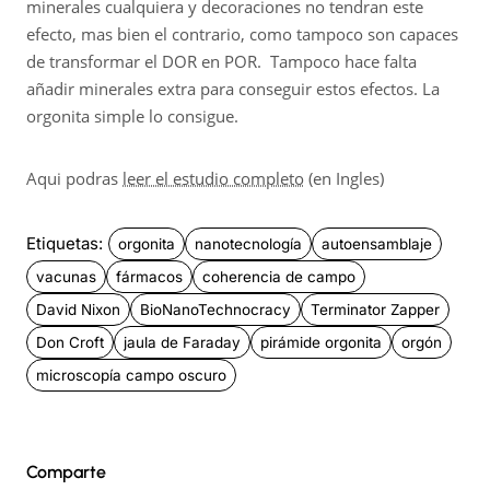
minerales cualquiera y decoraciones no tendran este
efecto, mas bien el contrario, como tampoco son capaces
de transformar el DOR en POR. Tampoco hace falta
añadir minerales extra para conseguir estos efectos. La
orgonita simple lo consigue.
Aqui podras
leer el estudio completo
(en Ingles)
Etiquetas:
orgonita
nanotecnología
autoensamblaje
vacunas
fármacos
coherencia de campo
David Nixon
BioNanoTechnocracy
Terminator Zapper
Don Croft
jaula de Faraday
pirámide orgonita
orgón
microscopía campo oscuro
Comparte