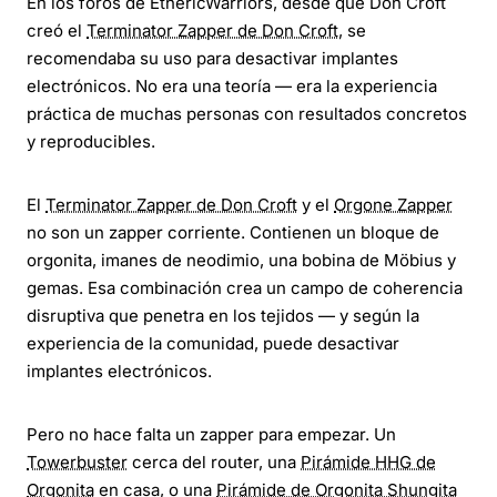
En los foros de EthericWarriors, desde que Don Croft
creó el
Terminator Zapper de Don Croft
, se
recomendaba su uso para desactivar implantes
electrónicos. No era una teoría — era la experiencia
práctica de muchas personas con resultados concretos
y reproducibles.
El
Terminator Zapper de Don Croft
y el
Orgone Zapper
no son un zapper corriente. Contienen un bloque de
orgonita, imanes de neodimio, una bobina de Möbius y
gemas. Esa combinación crea un campo de coherencia
disruptiva que penetra en los tejidos — y según la
experiencia de la comunidad, puede desactivar
implantes electrónicos.
Pero no hace falta un zapper para empezar. Un
Towerbuster
cerca del router, una
Pirámide HHG de
Orgonita
en casa, o una
Pirámide de Orgonita Shungita