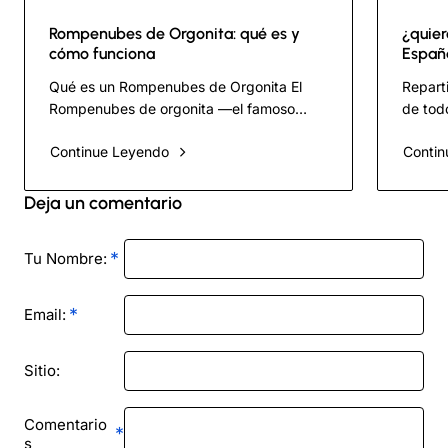
Rompenubes de Orgonita: qué es y
¿quier
cómo funciona
Españ
.Nece
Qué es un Rompenubes de Orgonita El
Repart
Rompenubes de orgonita —el famoso
de todo
Cloudbuster de Don y Carol Croft— es
ocurra
Continue Leyendo
Contin
probablemente el dispositivo más llamati..
person
Deja un comentario
Tu Nombre:
Email:
Sitio:
Comentario
s