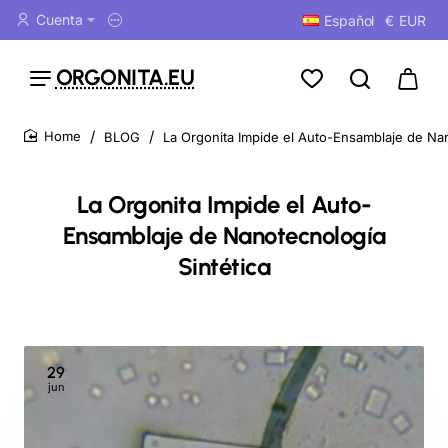
Cuenta
Español
€
EUR
ORGONITA.EU
BLOG
La Orgonita Impide el Auto-Ensamblaje de Nan
home
La Orgonita Impide el Auto-
Ensamblaje de Nanotecnología
Sintética
29
jun