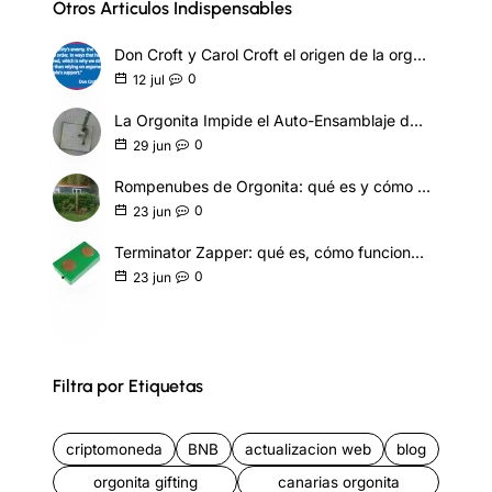
Otros Articulos Indispensables
Don Croft y Carol Croft el origen de la orgonita táctica
0
12
jul
La Orgonita Impide el Auto-Ensamblaje de Nanotecnología Sintética
0
29
jun
Rompenubes de Orgonita: qué es y cómo funciona
0
23
jun
Terminator Zapper: qué es, cómo funciona y modelos
0
23
jun
Filtra por Etiquetas
criptomoneda
BNB
actualizacion web
blog
orgonita gifting
canarias orgonita