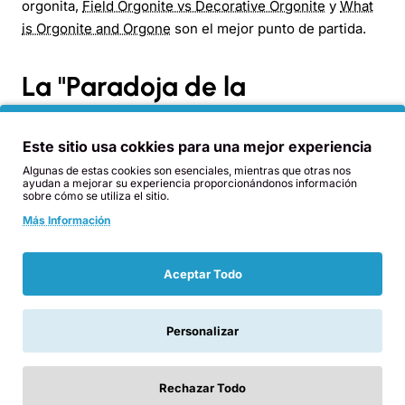
orgonita,
Field Orgonite vs Decorative Orgonite
y
What
is Orgonite and Orgone
son el mejor punto de partida.
La "Paradoja de la
Coherencia": más energía no
Este sitio usa cokkies para una mejor experiencia
siempre es mejor
Algunas de estas cookies son esenciales, mientras que otras nos
ayudan a mejorar su experiencia proporcionándonos información
sobre cómo se utiliza el sitio.
Nixon introduce lo que llama la Paradoja de la
Más Información
Coherencia: algunas tecnologías de campo pueden
desmantelar estas arquitecturas sintéticas, pero otras
pueden reforzarlas inadvertidamente. Una tecnología
Aceptar Todo
diseñada para restaurar la coherencia biológica puede,
paradójicamente, también estabilizar estructuras
Personalizar
sintéticas que operan bajo el mismo tipo de coherencia.
Rechazar Todo
Lo que determina el efecto no es la intención del