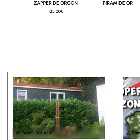
ZAPPER DE ORGON
Nuevo
PIRAMIDE ORGO
BR
125.00€
75
Other Must Reads
23
jun
Fran
0
4332
Fra