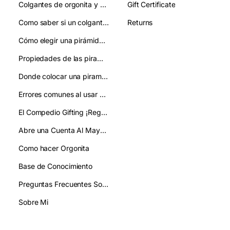
Colgantes de orgonita y chakras: qué relación tienen
Gift Certificate
Como saber si un colgante de orgonita es autentico y evitar imitaciones
Returns
Cómo elegir una pirámide de orgonita:guía práctica y clara
Propiedades de las piramides de orgonita:como se usan
Donde colocar una piramide de orgonita:mejora tu ambiente y bienestar
Errores comunes al usar pirámides de orgonita y cómo evitarlos
El Compedio Gifting ¡Regala!
Abre una Cuenta Al Mayor/ Gifting
Como hacer Orgonita
Base de Conocimiento
Preguntas Frecuentes Sobre Orgonita FAQ
Sobre Mi