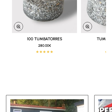
100 TUMBATORRES
Nuevo
TUMBAT
280.00€
6
🔥 Lo mas vendido
Other Must Reads