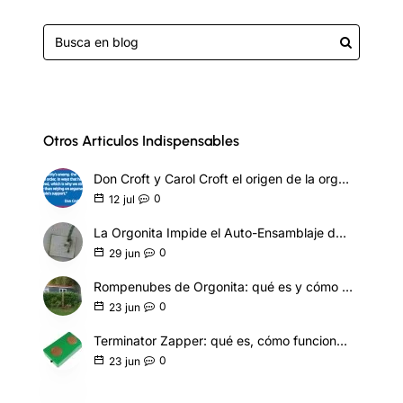
Otros Articulos Indispensables
Don Croft y Carol Croft el origen de la orgonita táctica
0
12
jul
La Orgonita Impide el Auto-Ensamblaje de Nanotecnología Sintética
0
29
jun
Rompenubes de Orgonita: qué es y cómo funciona
0
23
jun
Terminator Zapper: qué es, cómo funciona y modelos
0
23
jun