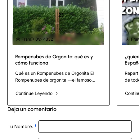
23
jun
Fran
0
4332
Fra
Rompenubes de Orgonita: qué es y
¿quier
cómo funciona
Españ
.Nece
Qué es un Rompenubes de Orgonita El
Repart
Rompenubes de orgonita —el famoso
de todo
Cloudbuster de Don y Carol Croft— es
ocurra
Continue Leyendo
Contin
probablemente el dispositivo más llamati..
person
Deja un comentario
Tu Nombre: