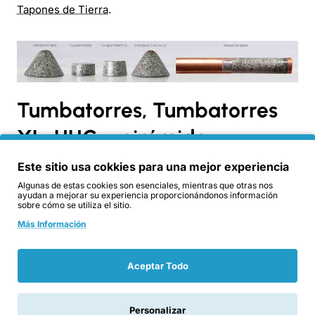
Tapones de Tierra
.
Tumbatorres, Tumbatorres
XL, HHG y pirámide:
diferencias rápidas
Este sitio usa cokkies para una mejor experiencia
Algunas de estas cookies son esenciales, mientras que otras nos
ayudan a mejorar su experiencia proporcionándonos información
Pieza
Uso principal
Cuándo elegirla
sobre cómo se utiliza el sitio.
Más Información
Cuando quieres
Uso práctico,
varias piezas
Tumbatorres
casa, router,
funcionales y
jardín, gifting.
Aceptar Todo
económicas.
Exterior,
Cuando quieres
Personalizar