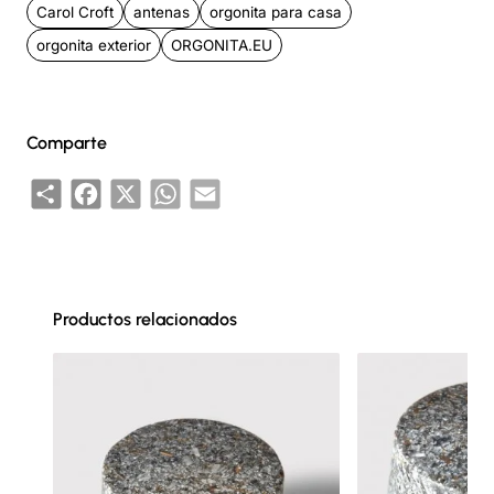
Carol Croft
antenas
orgonita para casa
orgonita exterior
ORGONITA.EU
Comparte
Share
Facebook
X
WhatsApp
Email
Productos relacionados