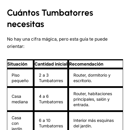
Cuántos Tumbatorres
necesitas
No hay una cifra mágica, pero esta guía te puede
orientar:
Situación
Cantidad inicial
Recomendación
Piso
2 a 3
Router, dormitorio y
pequeño
Tumbatorres
escritorio.
Router, habitaciones
Casa
4 a 6
principales, salón y
mediana
Tumbatorres
entrada.
Casa
6 a 10
Interior más esquinas
con
Tumbatorres
del jardín.
jardín