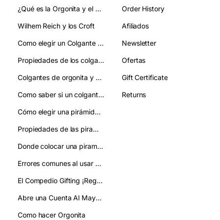
¿Qué es la Orgonita y el Orgon?
Order History
Wilhem Reich y los Croft
Afiliados
Como elegir un Colgante de Orgonita:guia clara para acertar en tu eleccion
Newsletter
Propiedades de los colgantes de orgonita
Ofertas
Colgantes de orgonita y chakras: qué relación tienen
Gift Certificate
Como saber si un colgante de orgonita es autentico y evitar imitaciones
Returns
Cómo elegir una pirámide de orgonita:guía práctica y clara
Propiedades de las piramides de orgonita:como se usan
Donde colocar una piramide de orgonita:mejora tu ambiente y bienestar
Errores comunes al usar pirámides de orgonita y cómo evitarlos
El Compedio Gifting ¡Regala!
Abre una Cuenta Al Mayor/ Gifting
Como hacer Orgonita