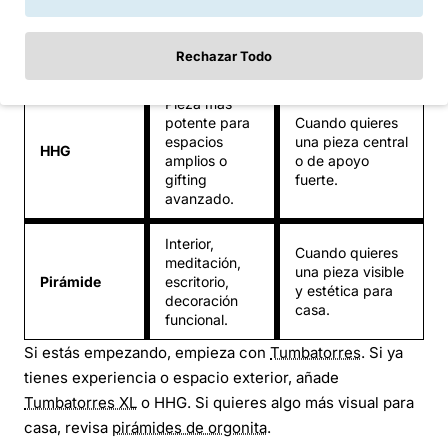
jardines
más masa y
Tumbatorres
grandes,
presencia que
XL
zonas más
los Tumbatorres
Rechazar Todo
amplias.
normales.
Pieza más
potente para
Cuando quieres
espacios
una pieza central
HHG
amplios o
o de apoyo
gifting
fuerte.
avanzado.
Interior,
Cuando quieres
meditación,
una pieza visible
Pirámide
escritorio,
y estética para
decoración
casa.
funcional.
Si estás empezando, empieza con
Tumbatorres
. Si ya
tienes experiencia o espacio exterior, añade
Tumbatorres XL
o HHG. Si quieres algo más visual para
casa, revisa
pirámides de orgonita
.