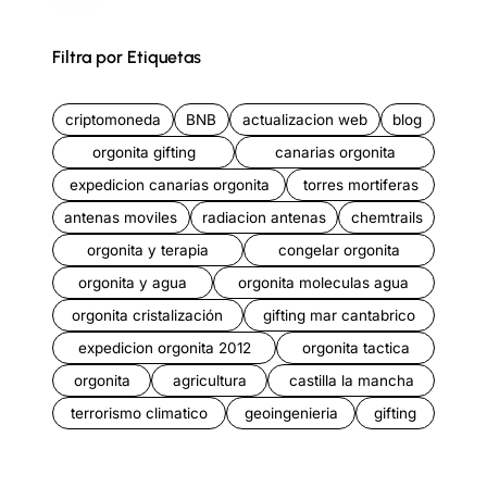
Filtra por Etiquetas
criptomoneda
BNB
actualizacion web
blog
orgonita gifting
canarias orgonita
expedicion canarias orgonita
torres mortiferas
antenas moviles
radiacion antenas
chemtrails
orgonita y terapia
congelar orgonita
orgonita y agua
orgonita moleculas agua
orgonita cristalización
gifting mar cantabrico
expedicion orgonita 2012
orgonita tactica
orgonita
agricultura
castilla la mancha
terrorismo climatico
geoingenieria
gifting