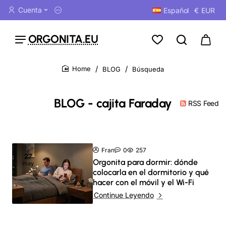
Cuenta
Español
€
EUR
ORGONITA.EU
BLOG
Búsqueda
home
BLOG - cajita Faraday
RSS Feed
Fran
0
257
27
Orgonita para dormir: dónde
may
colocarla en el dormitorio y qué
hacer con el móvil y el Wi-Fi
Continue Leyendo