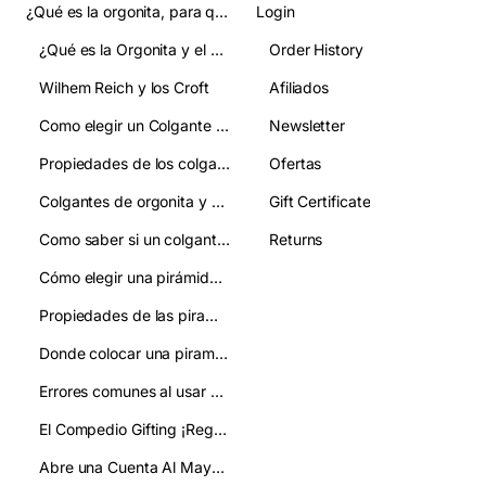
¿Qué es la orgonita, para qué sirve y cómo se usa? Guia Completa
Login
¿Qué es la Orgonita y el Orgon?
Order History
Wilhem Reich y los Croft
Afiliados
Como elegir un Colgante de Orgonita:guia clara para acertar en tu eleccion
Newsletter
Propiedades de los colgantes de orgonita
Ofertas
Colgantes de orgonita y chakras: qué relación tienen
Gift Certificate
Como saber si un colgante de orgonita es autentico y evitar imitaciones
Returns
Cómo elegir una pirámide de orgonita:guía práctica y clara
Propiedades de las piramides de orgonita:como se usan
Donde colocar una piramide de orgonita:mejora tu ambiente y bienestar
Errores comunes al usar pirámides de orgonita y cómo evitarlos
El Compedio Gifting ¡Regala!
Abre una Cuenta Al Mayor/ Gifting