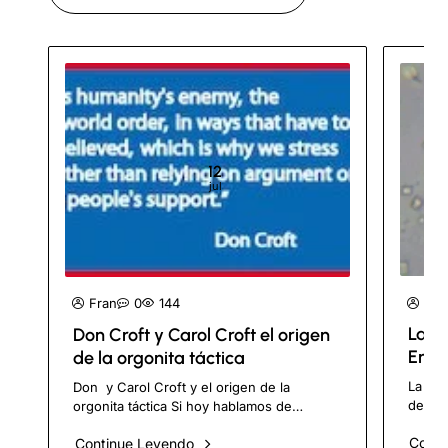
12
jul
Fra
Fran
0
144
La O
Don Croft y Carol Croft el origen
Ensa
de la orgonita táctica
Sinté
La Org
Don y Carol Croft y el origen de la
de Nanot
orgonita táctica Si hoy hablamos de
public
Tumbatorres, HHG, Rompenubes, Tubos
Conti
Continue Leyendo
M.B., 
de Tierra, Tapones de Tierra y gifting..