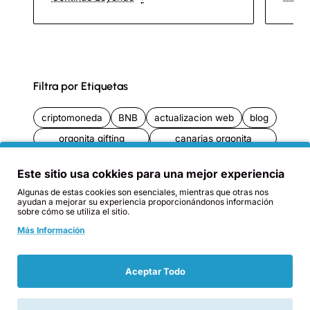
Filtra por Etiquetas
criptomoneda
BNB
actualizacion web
blog
orgonita gifting
canarias orgonita
expedicion canarias orgonita
torres mortiferas
Este sitio usa cokkies para una mejor experiencia
antenas moviles
radiacion antenas
chemtrails
Algunas de estas cookies son esenciales, mientras que otras nos
orgonita y terapia
congelar orgonita
ayudan a mejorar su experiencia proporcionándonos información
sobre cómo se utiliza el sitio.
orgonita y agua
orgonita moleculas agua
Más Información
orgonita cristalización
gifting mar cantabrico
expedicion orgonita 2012
orgonita tactica
Aceptar Todo
orgonita
agricultura
castilla la mancha
terrorismo climatico
geoingenieria
gifting